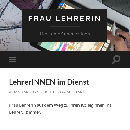
FRAU LEHRERIN
Der Lehrer*innencartoon
Suchfe
Mobile-
ein-/a
Menü
ein-/ausblenden
LehrerINNEN im Dienst
4. JANUAR 2026
/
KEINE KOMMENTARE
Frau Lehrerin auf dem Weg zu ihren Kolleginnen ins
Lehrer…zimmer.