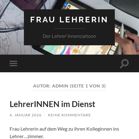
FRAU LEHRERIN
Der Lehrer*innencartoon
Suchfe
Mobile-
ein-/a
Menü
ein-/ausblenden
AUTOR:
ADMIN
(SEITE 1 VON 3)
LehrerINNEN im Dienst
4. JANUAR 2026
/
KEINE KOMMENTARE
Frau Lehrerin auf dem Weg zu ihren Kolleginnen ins
Lehrer…zimmer.