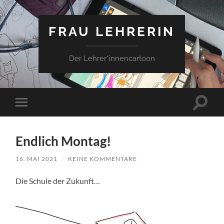
FRAU LEHRERIN
Der Lehrer*innencartoon
Suchfe
Mobile-
ein-/a
Menü
ein-/ausblenden
Endlich Montag!
16. MAI 2021
/
KEINE KOMMENTARE
Die Schule der Zukunft…