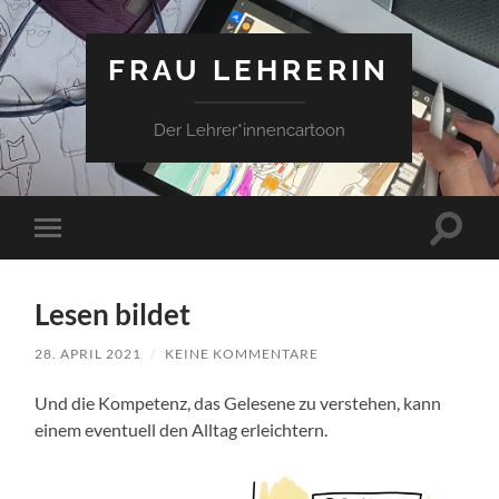
FRAU LEHRERIN
Der Lehrer*innencartoon
Suchfe
Mobile-
ein-/a
Menü
ein-/ausblenden
Lesen bildet
28. APRIL 2021
/
KEINE KOMMENTARE
Und die Kompetenz, das Gelesene zu verstehen, kann
einem eventuell den Alltag erleichtern.